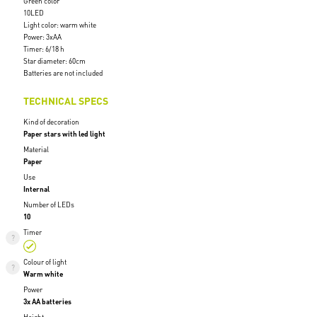
Green color
10LED
Light color: warm white
Power: 3xAA
Timer: 6/18 h
Star diameter: 60cm
Batteries are not included
TECHNICAL SPECS
Kind of decoration
Paper stars with led light
Material
Paper
Use
Internal
Number of LEDs
10
Timer
Colour of light
Warm white
Power
3x AA batteries