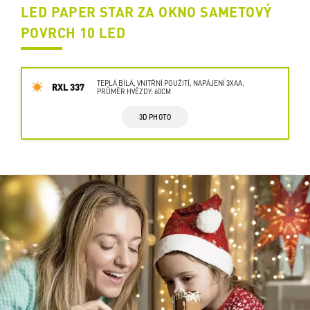
LED PAPER STAR ZA OKNO SAMETOVÝ
POVRCH 10 LED
TEPLÁ BÍLÁ, VNITŘNÍ POUŽITÍ, NAPÁJENÍ 3XAA,
RXL 337
PRŮMĚR HVĚZDY: 60CM
3D PHOTO