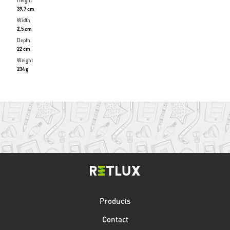
Height
39.7 cm
Width
2.5 cm
Depth
22 cm
Weight
234 g
Products
Contact