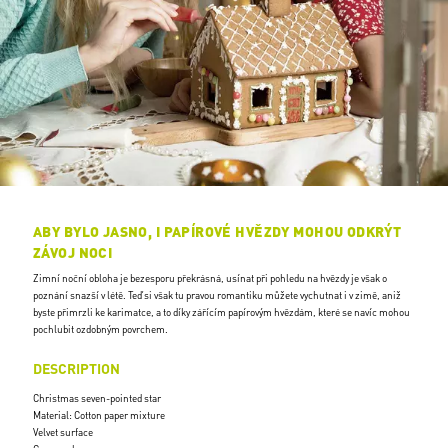
ABY BYLO JASNO, I PAPÍROVÉ HVĚZDY MOHOU ODKRÝT
ZÁVOJ NOCI
Zimní noční obloha je bezesporu překrásná, usínat při pohledu na hvězdy je však o
poznání snazší v létě. Teď si však tu pravou romantiku můžete vychutnat i v zimě, aniž
byste přimrzli ke karimatce, a to díky zářícím papírovým hvězdám, které se navíc mohou
pochlubit ozdobným povrchem.
DESCRIPTION
Christmas seven-pointed star
Material: Cotton paper mixture
Velvet surface