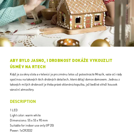
ABY BYLO JASNO, I DROBNOST DOKÁŽE VYKOUZLIT
ÚSMĚV NA RTECH
Když je za okny slota a v televizi je pro změnu letos už pošestnácté Mrazík, vaše oči rády
spočinou na takových těch drobných detailech, které dělají domov domovem. Jednou z
takových milých drobností je třeba právě skleněná kopulka, jež bedlivě střeží kousek
vánoční atmosféry.
DESCRIPTION
1 LED
Light color: warm white
Dimensions: 55 x 55 x 90 mm
Suitable for indoor use only (IP 20)
Power: 1xCR2032