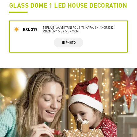
GLASS DOME 1 LED HOUSE DECORATION
TEPLÁ BÍLÁ, VNITŘNÍ POUŽITÍ, NAPÁJENÍ 1XCR2032,
RXL 319
ROZMĚRY: 5,5 X 5,5 X 9 CM
3D PHOTO