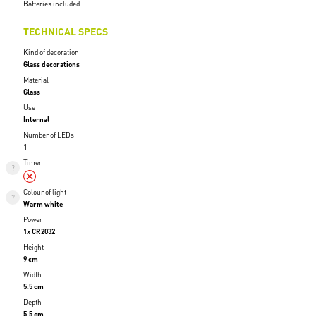
Batteries included
TECHNICAL SPECS
Kind of decoration
Glass decorations
Material
Glass
Use
Internal
Number of LEDs
1
Timer
Colour of light
Warm white
Power
1x CR2032
Height
9 cm
Width
5.5 cm
Depth
5.5 cm