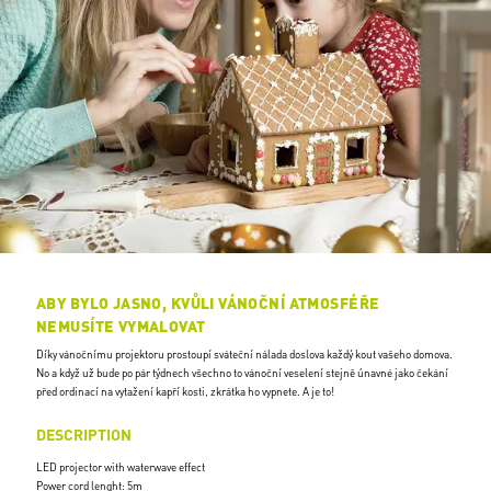
ABY BYLO JASNO, KVŮLI VÁNOČNÍ ATMOSFÉŘE
NEMUSÍTE VYMALOVAT
Díky vánočnímu projektoru prostoupí sváteční nálada doslova každý kout vašeho domova.
No a když už bude po pár týdnech všechno to vánoční veselení stejně únavné jako čekání
před ordinací na vytažení kapří kosti, zkrátka ho vypnete. A je to!
DESCRIPTION
LED projector with waterwave effect
Power cord lenght: 5m