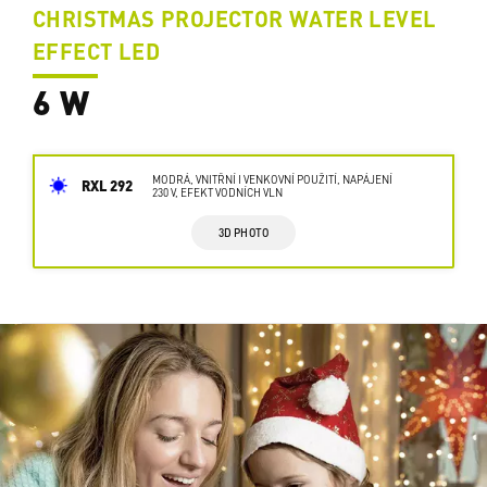
CHRISTMAS PROJECTOR WATER LEVEL
EFFECT LED
6 W
MODRÁ, VNITŘNÍ I VENKOVNÍ POUŽITÍ, NAPÁJENÍ
RXL 292
230 V, EFEKT VODNÍCH VLN
3D PHOTO