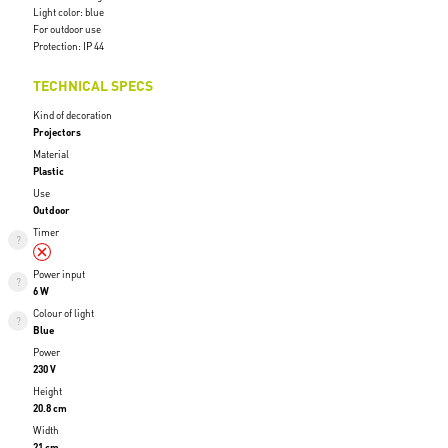
Light color: blue
For outdoor use
Protection: IP 44
TECHNICAL SPECS
Kind of decoration
Projectors
Material
Plastic
Use
Outdoor
Timer
Power input
6 W
Colour of light
Blue
Power
230 V
Height
20.8 cm
Width
21 cm