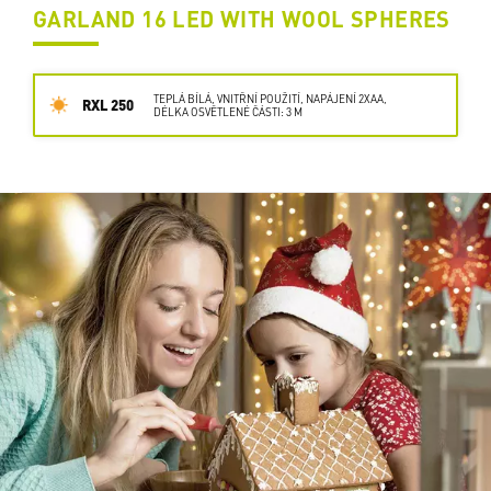
GARLAND 16 LED WITH WOOL SPHERES
TEPLÁ BÍLÁ, VNITŘNÍ POUŽITÍ, NAPÁJENÍ 2XAA,
RXL 250
DÉLKA OSVĚTLENÉ ČÁSTI: 3 M