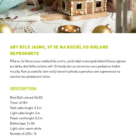
ABY BYLO JASNO, VY SE NA ROZDÍL OD GIRLAND
NEPROHNETE
Říká se, že Vánoce jsou svátky klidu a míru, jenže když zrovna podnikáte křížovou výpravu
pro dárky, dost těžko se tomu věří. Girlandy vám za rozumnou cenu poskytnou hodně
muziky. Kam je zavěsíte, tam rozlijí vánoční pohodu a pomohou vám zapomenout na
všechen ten předvánoční shon.
DESCRIPTION
Wool Ball colored 16LED
Timer: 6/18 h
Total cable lenght: 3,3 m
Light cable lenght: 3 m
Power cord lenght: 0,3 m
Battery type: 2 x AA
Light color: warm white
Number of LEDs: 16