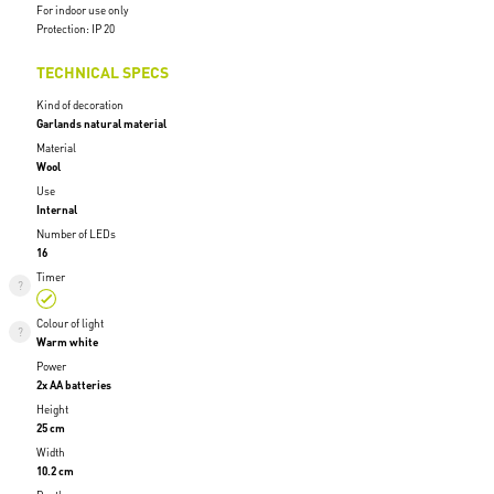
For indoor use only
Protection: IP 20
TECHNICAL SPECS
Kind of decoration
Garlands natural material
Material
Wool
Use
Internal
Number of LEDs
16
Timer
Colour of light
Warm white
Power
2x AA batteries
Height
25 cm
Width
10.2 cm